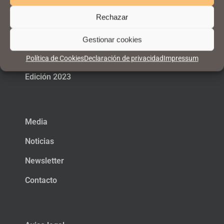
Rechazar
App CM Málaga iOS
Comité Asesor
Gestionar cookies
Edición 2024
Política de Cookies
Declaración de privacidad
Impressum
Edición 2023
Media
Noticias
Newsletter
Contacto