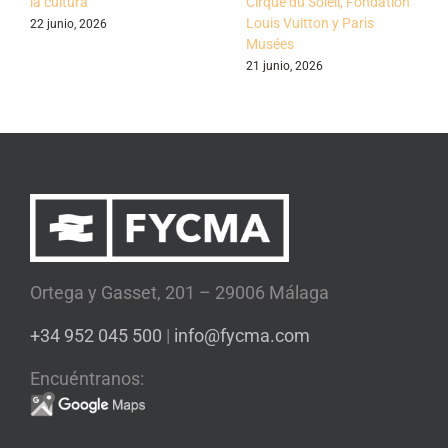
la cultura
Cirque du Soleil, Fondation
Louis Vuitton y Paris
22 junio, 2026
Musées
21 junio, 2026
Ortega y Gasset, 201 – 29006 Málaga
+34 952 045 500
|
info@fycma.com
Encuéntranos: