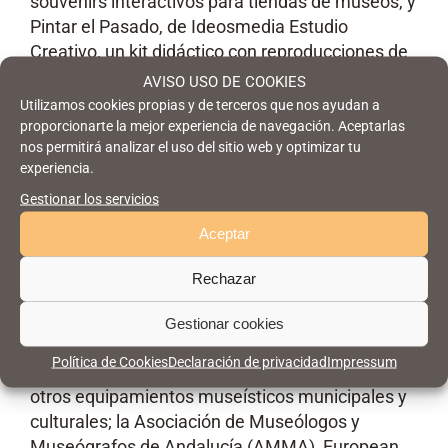
souvenirs interactivos para tiendas de museos, y
Pintar el Pasado, de Ideosmedia Estudio
Creativo, un kit didáctico con reproducciones de
piezas patrimoniales, pinturas al agua y pincel.
AVISO USO DE COOKIES
Utilizamos cookies propias y de terceros que nos ayudan a
El premio ha contado con ocho candidaturas
proporcionarte la mejor experiencia de navegación. Aceptarlas
procedentes de creadores, diseñadores y
nos permitirá analizar el uso del sitio web y optimizar tu
experiencia.
profesionales. La selección de las propuestas
finalistas y ganadoras ha corrido a cargo de un
Gestionar los servicios
jurado especializado integrado por
Aceptar
representantes de entidades de referencia en
los ámbitos de la museología, la gestión cultural,
Rechazar
el diseño y la artesanía, como el Ayuntamiento
de Málaga a través del Área de Cultura y
Gestionar cookies
Patrimonio Histórico, y la Agencia Pública para la
Política de Cookies
Declaración de privacidad
Impressum
Gestión de la Casa Natal de Pablo Ruiz Picasso y
otros equipamientos museísticos municipales y
culturales; la Asociación de Museólogos y
Museógrafos de Andalucía (AMMA), European