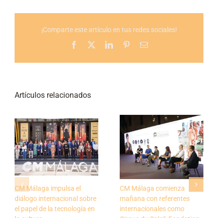
¡Comparte este artículo en tus redes sociales!
Facebook
X
LinkedIn
Pinterest
Correo
electrónico
Artículos relacionados
CM Málaga impulsa el
CM Málaga comienza
diálogo internacional sobre
mañana con referentes
el papel de la tecnología en
internacionales como