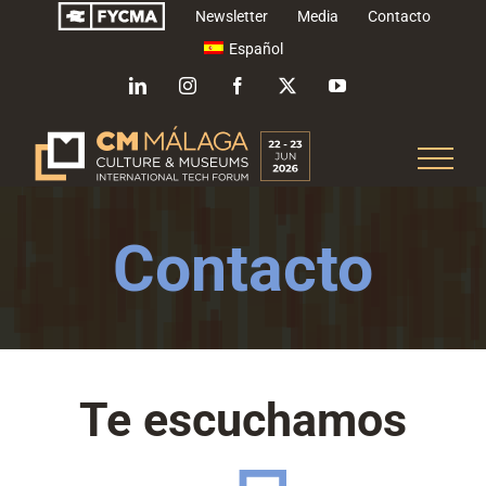
Saltar
Newsletter
Media
Contacto
al
Español
contenido
LinkedIn
Instagram
Facebook
X
YouTube
Contacto
Te escuchamos