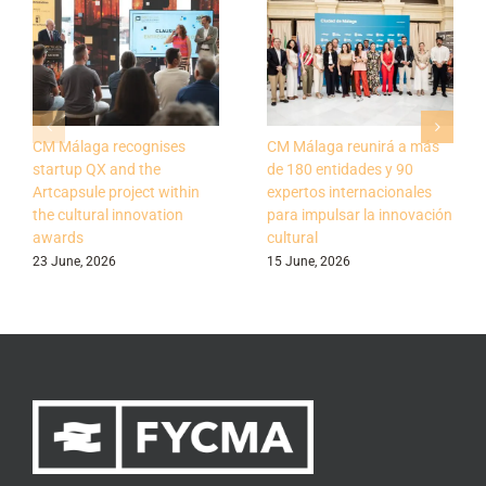
CM Málaga recognises
CM Málaga reunirá a más
startup QX and the
de 180 entidades y 90
Artcapsule project within
expertos internacionales
the cultural innovation
para impulsar la innovación
awards
cultural
23 June, 2026
15 June, 2026