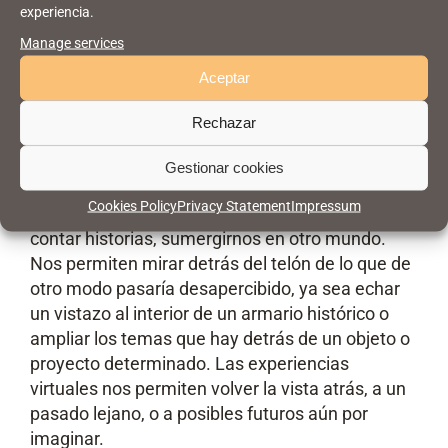
experiencia.
Las experiencias virtuales pueden mejorar y
Manage services
ampliar nuestra realidad física de muchas
Aceptar
maneras, ya sea en nuestro lugar de trabajo o en
nuestra vida privada. La Realidad Virtual y la
Rechazar
Realidad Aumentada son excelentes
herramientas para mejorar el espacio físico de
Gestionar cookies
museos e instituciones culturales. Las
Cookies Policy
Privacy Statement
Impressum
experiencias virtuales pueden utilizarse para
contar historias, sumergirnos en otro mundo.
Nos permiten mirar detrás del telón de lo que de
otro modo pasaría desapercibido, ya sea echar
un vistazo al interior de un armario histórico o
ampliar los temas que hay detrás de un objeto o
proyecto determinado. Las experiencias
virtuales nos permiten volver la vista atrás, a un
pasado lejano, o a posibles futuros aún por
imaginar.