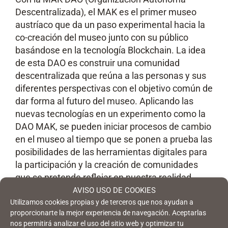
Descentralizada), el MAK es el primer museo
austríaco que da un paso experimental hacia la
co-creación del museo junto con su público
basándose en la tecnología Blockchain. La idea
de esta DAO es construir una comunidad
descentralizada que reúna a las personas y sus
diferentes perspectivas con el objetivo común de
dar forma al futuro del museo. Aplicando las
nuevas tecnologías en un experimento como la
DAO MAK, se pueden iniciar procesos de cambio
en el museo al tiempo que se ponen a prueba las
posibilidades de las herramientas digitales para
la participación y la creación de comunidades
que se pretende reflejar en nuestra realidad
física.
AVISO USO DE COOKIES
Utilizamos cookies propias y de terceros que nos ayudan a
¿Cuál crees que es el futuro de las
proporcionarte la mejor experiencia de navegación. Aceptarlas
nos permitirá analizar el uso del sitio web y optimizar tu
experiencias virtuales?