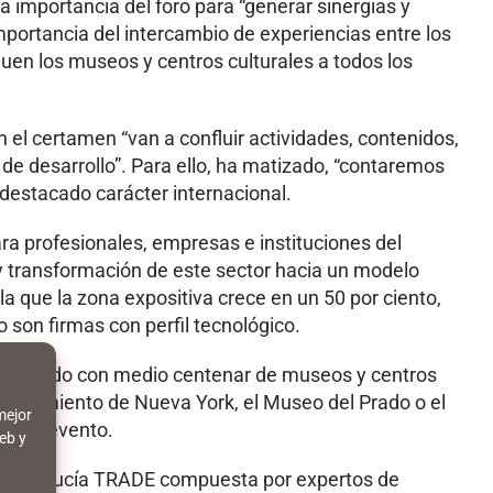
a importancia del foro para “generar sinergias y
mportancia del intercambio de experiencias entre los
rquen los museos y centros culturales a todos los
n el certamen “van a confluir actividades, contenidos,
e desarrollo”. Para ello, ha matizado, “contaremos
 destacado carácter internacional.
ra profesionales, empresas e instituciones del
l y transformación de este sector hacia un modelo
a que la zona expositiva crece en un 50 por ciento,
son firmas con perfil tecnológico.
o, contando con medio centenar de museos y centros
n Movimiento de Nueva York, el Museo del Prado o el
mejor
en el evento.
eb y
por Andalucía TRADE compuesta por expertos de