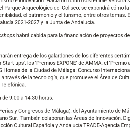
rismo e innovación. Hacia un futuro sostenible’ versará so
 Parque Arqueológico del Coliseo, se expondrá cómo la IA
stenibilidad, el patrimonio y el turismo, entre otros tem
alucía 2021-2027 y la Junta de Andalucía.
kshops
habrá cabida para la financiación de proyectos de d
harán entrega de los galardones de los diferentes cert
for Start-ups’, los ‘Premios EXPONE’ de AMMA, el ‘Premio
AS Homes de la Ciudad de Málaga: Concurso Internaciona
 a través de la tecnología, que promueve el Área de Cult
Telefónica.
e 9.00 a 14.30 horas.
rias y Congresos de Málaga), del Ayuntamiento de Málag
ario Sur. También colaboran las Áreas de Innovación, Digi
cción Cultural Española y Andalucía TRADE-Agencia Empre