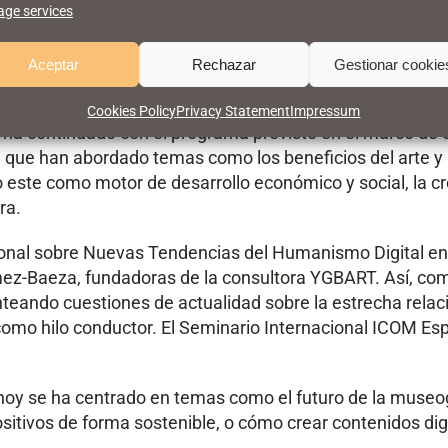
omo el Museo del Louvre, Museo d’Orsay, la Fundación Lo
ge services
ums – Qatar Auto Museum, American Museum of Natural
ión Mundial de la Salud, Club Innovation & Culture CLIC
Aceptar
Rechazar
Gestionar cookie
museum Museum.
Cookies Policy
Privacy Statement
Impressum
 ha continuado con el programa previsto en el marco de c
, que han abordado temas como los beneficios del arte y la
o este como motor de desarrollo económico y social, la cr
ra.
onal sobre Nuevas Tendencias del Humanismo Digital en
mez-Baeza, fundadoras de la consultora YGBART. Así, com
nteando cuestiones de actualidad sobre la estrecha relaci
ón como hilo conductor. El Seminario Internacional ICOM 
hoy se ha centrado en temas como el futuro de la museograf
positivos de forma sostenible, o cómo crear contenidos di