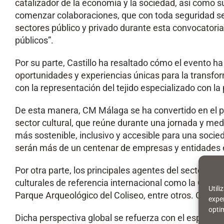
catalizador de la economía y la sociedad, así como su
comenzar colaboraciones, que con toda seguridad se e
sectores público y privado durante esta convocatoria,
públicos”.
Por su parte, Castillo ha resaltado cómo el evento ha
oportunidades y experiencias únicas para la transfo
con la representación del tejido especializado con l
De esta manera, CM Málaga se ha convertido en el pr
sector cultural, que reúne durante una jornada y med
más sostenible, inclusivo y accesible para una socied
serán más de un centenar de empresas y entidades ex
Por otra parte, los principales agentes del sector 
culturales de referencia internacional como la Gale
Util
Parque Arqueológico del Coliseo, entre otros. Cabe 
exper
optim
Dicha perspectiva global se refuerza con el espacio