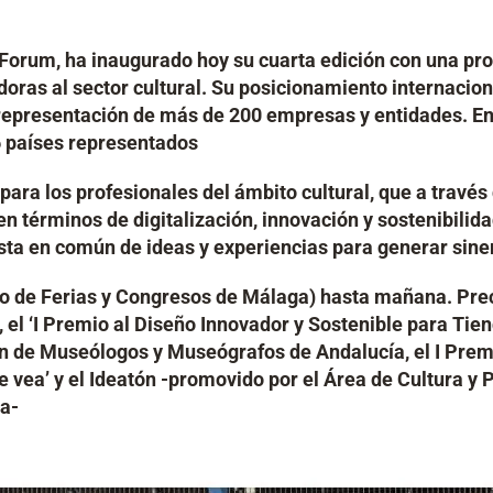
orum, ha inaugurado hoy su cuarta edición con una pro
oras al sector cultural. Su posicionamiento internacio
 representación de más de 200 empresas y entidades. En
6 países representados
e para los profesionales del ámbito cultural, que a trav
en términos de digitalización, innovación y sostenibilid
sta en común de ideas y experiencias para generar siner
de Ferias y Congresos de Málaga) hasta mañana. Precis
s’, el ‘I Premio al Diseño Innovador y Sostenible para T
ión de Museólogos y Museógrafos de Andalucía, el I P
 vea’ y el Ideatón -promovido por el Área de Cultura y
a-