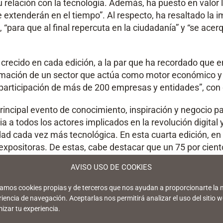
 relación con la tecnología. Además, ha puesto en valor l
xtenderán en el tiempo”. Al respecto, ha resaltado la i
 “para que al final repercuta en la ciudadanía” y “se ace
 crecido en cada edición, a la par que ha recordado que e
rmación de un sector que actúa como motor económico y d
a participación de más de 200 empresas y entidades”, con
incipal evento de conocimiento, inspiración y negocio pa
ia a todos los actores implicados en la revolución digita
ad cada vez más tecnológica. En esta cuarta edición, en l
positoras. De estas, cabe destacar que un 75 por ciento 
AVISO USO DE COOKIES
participan en CM Málaga en diferentes áreas de contenid
ría de la Academia de Florencia, el Museo de la Imagen e
izamos cookies propias y de terceros que nos ayudan a proporcionarte la 
mencionar que un total de 16 países están representados 
iencia de navegación. Aceptarlas nos permitirá analizar el uso del sitio w
izar tu experiencia.
 de trabajo para la delegación internacional promovida 