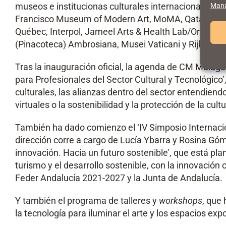
museos e institucionas culturales internacionales c
Mana
Francisco Museum of Modern Art, MoMA, Qatar Muse
Québec, Interpol, Jameel Arts & Health Lab/Organizac
(Pinacoteca) Ambrosiana, Musei Vaticani y Rijks
Tras la inauguración oficial, la agenda de CM Málaga
para Profesionales del Sector Cultural y Tecnológico’
culturales, las alianzas dentro del sector entendiend
virtuales o la sostenibilidad y la protección de la cultu
También ha dado comienzo el ‘IV Simposio Internaci
dirección corre a cargo de Lucía Ybarra y Rosina Gó
innovación. Hacia un futuro sostenible’, que está pla
turismo y el desarrollo sostenible, con la innovaci
Feder Andalucía 2021-2027 y la Junta de Andalucía.
Y también el programa de talleres y
workshops
, que 
la tecnología para iluminar el arte y los espacios ex