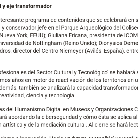
d y eje transformador
resante programa de contenidos que se celebrará en sus
l y conservador jefe en el Parque Arqueológico del Colise
va York, EEUU); Giuliana Ericana, presidenta de ICOM E
niversidad de Nottingham (Reino Unido); Dionysios Demeti
adros, director del Centro Niemeyer (Avilés, España), en
ofesionales del Sector Cultural y Tecnológico’ se hablará 
imos años en motor de reactivación de los territorios en 
emás, también se analizará la capacidad transformadora
reatividad, ciencia y tecnología.
as del Humanismo Digital en Museos y Organizaciones Cul
ará abordando la ciberseguridad y cómo ésta se aplica a
 artística y de la mediación cultural. Al cierre se hará le