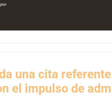
glish
a una cita referente
con el impulso de adm