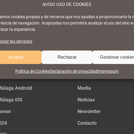
AVISO USO DE COOKIES
izamos cookies propias y de terceros que nos ayudan a proporcionarte la 
iencia de navegación. Aceptarlas nos permitirá analizar el uso del sitio w
izar tu experiencia.
onar los servicios
Aceptar
Rechazar
Gestionar cookie
Política de Cookies
Declaración de privacidad
Impressum
álaga Android
Media
álaga iOS
Noticias
sesor
Newsletter
024
Contacto