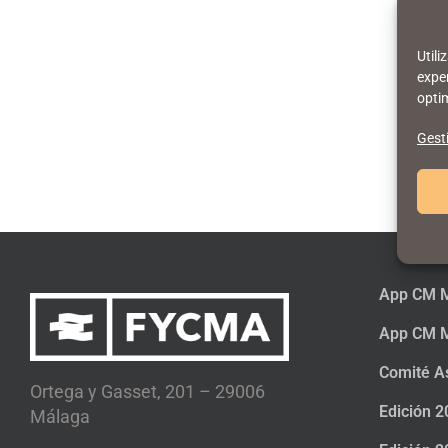
Util
exper
optim
Gesti
App CM M
App CM M
Comité A
Ortega y Gasset, 201 – 29006
Edición 2
Málaga