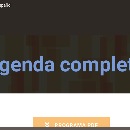
spañol
genda comple
PROGRAMA PDF