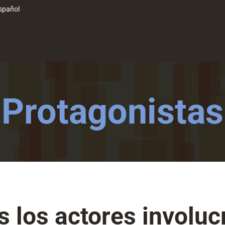
spañol
Protagonistas
 los actores involu