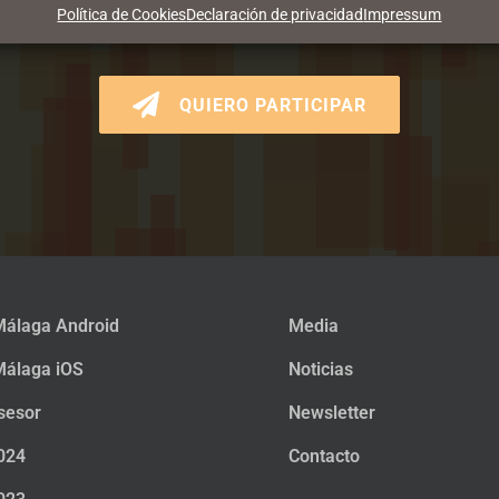
NO FORMAS PARTE DE CM M
Política de Cookies
Declaración de privacidad
Impressum
QUIERO PARTICIPAR
álaga Android
Media
álaga iOS
Noticias
sesor
Newsletter
024
Contacto