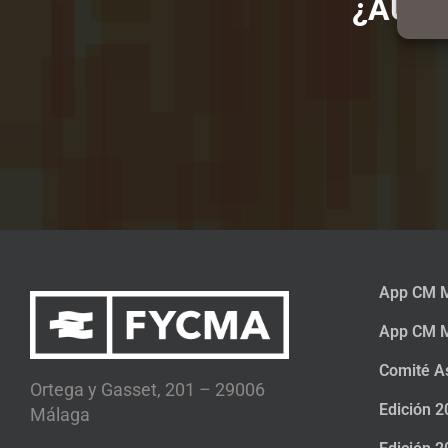
¿AÚN 
App CM M
App CM M
Comité A
Ortega y Gasset, 201 – 29006
Edición 2
Málaga