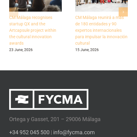
CM Málaga recognises
CM Málaga reunirá a más
startup QX and the
de 180 entidades y 90
Artcapsule project within
expertos internacionales
the cultural innovation
para impulsar la innovación
awards
cultural
23 June, 2026
15 June, 2026
Ortega y Gasset, 201 – 29006 Málaga
+34 952 045 500
|
info@fycma.com