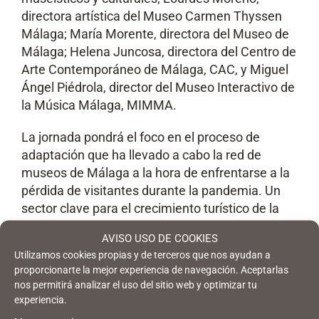
directora artística del Museo Carmen Thyssen
Málaga; María Morente, directora del Museo de
Málaga; Helena Juncosa, directora del Centro de
Arte Contemporáneo de Málaga, CAC, y Miguel
Ángel Piédrola, director del Museo Interactivo de
la Música Málaga, MIMMA.
La jornada pondrá el foco en el proceso de
adaptación que ha llevado a cabo la red de
museos de Málaga a la hora de enfrentarse a la
pérdida de visitantes durante la pandemia. Un
sector clave para el crecimiento turístico de la
ciudad que ha cambiado su estrategia para
AVISO USO DE COOKIES
centrar sus esfuerzos en trabajar para el público
Utilizamos cookies propias y de terceros que nos ayudan a
local. Así, el seminario incidirá de forma especial
proporcionarte la mejor experiencia de navegación. Aceptarlas
en iniciativas que se han llevado a cabo desde el
nos permitirá analizar el uso del sitio web y optimizar tu
ámbito digital con el objetivo de recuperar
experiencia.
audiencias en los espacios culturales de la