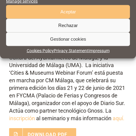
Manage services
capital. En este sentido, la jornada contará con
Aceptar
el estudio de un caso práctico presentado por la
directora artística del Museum Jorge Rando,
Rechazar
Vanesa Diez.
Gestionar cookies
El encuentro está patrocinado por las áreas de
Turismo y Promoción de la Ciudad, así como de
Cookies Policy
Privacy Statement
Impressum
Cultura del Ayuntamiento de Málaga, y la
Universidad de Málaga (UMA). La iniciativa
‘Cities & Museums Webinar Forum’ está puesta
en marcha por CM Málaga, que celebrará su
primera edición los días 21 y 22 de junio de 2021
en FYCMA (Palacio de Ferias y Congresos de
Málaga), organizador con el apoyo de Diario Sur.
Actúa como partner tecnológico Gnoss. La
inscripción
al seminario y más información
aquí.
DOWNLOAD PDF