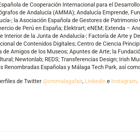
Española de Cooperación Internacional para el Desarrollo
ógrafos de Andalucía (AMMA); Andalucía Emprende, Fun
ía-; la Asociación Española de Gestores de Patrimonio 
mercio de Perú en España; Elektrart; eNEM; Extenda – And
e Interior de la Junta de Andalucía-; Factoría de Arte y D
onal de Contenidos Digitales; Centro de Ciencia Principia
de Amigos de los Museos; Apuntes de Arte; la Fundación
ultural; Newtonlab; REDS; Transferencias Design; Irish 
Marcas Renombradas Españolas y Málaga Tech Park, así 
erfiles de Twitter
@cmmalagafair
,
Linkedin
e
Instagram
.