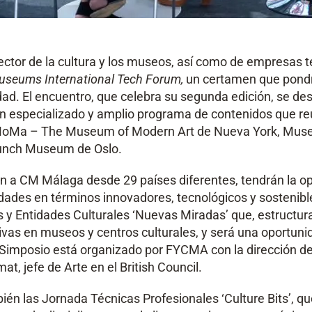
ector de la cultura y los museos, así como de empresas t
useums International Tech Forum,
un certamen que pondrá
idad. El encuentro, que celebra su segunda edición, se de
n especializado y amplio programa de contenidos que reu
MoMa – The Museum of Modern Art de Nueva York, Museo N
 Munch Museum de Oslo.
n a CM Málaga desde 29 países diferentes, tendrán la opo
udades en términos innovadores, tecnológicos y sostenible
 y Entidades Culturales ‘Nuevas Miradas’ que, estructur
tivas en museos y centros culturales, y será una oportuni
 El Simposio está organizado por FYCMA con la dirección
, jefe de Arte en el British Council.
bién las Jornada Técnicas Profesionales ‘Culture Bits’, 