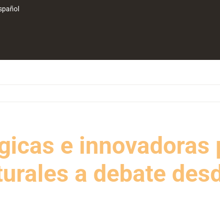
spañol
gicas e innovadoras
lturales a debate de