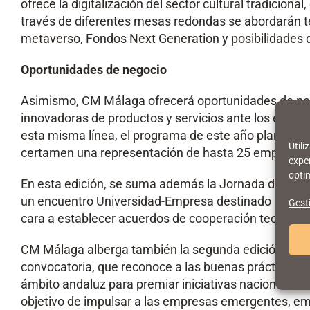
ofrece la digitalización del sector cultural tradicion
través de diferentes mesas redondas se abordarán tem
metaverso, Fondos Next Generation y posibilidades d
Oportunidades de negocio
Asimismo, CM Málaga ofrecerá oportunidades de ne
innovadoras de productos y servicios ante los entes cu
esta misma línea, el programa de este año plantea t
Util
certamen una representación de hasta 25 empresas y
exper
optim
En esta edición, se suma además la Jornada de Tran
un encuentro Universidad-Empresa destinado a profe
Gesti
cara a establecer acuerdos de cooperación tecnológi
CM Málaga alberga también la segunda edición de l
convocatoria, que reconoce a las buenas prácticas e
ámbito andaluz para premiar iniciativas nacionales e
objetivo de impulsar a las empresas emergentes, emp