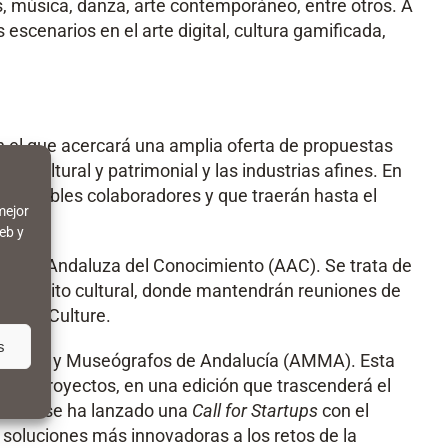
icas, música, danza, arte contemporáneo, entre otros. A
scenarios en el arte digital, cultura gamificada,
 el que acercará una amplia oferta de propuestas
ón cultural y patrimonial y las industrias afines. En
e posibles colaboradores y que traerán hasta el
mejor
eb y
encia Andaluza del Conocimiento (AAC). Se trata de
el ámbito cultural, donde mantendrán reuniones de
Smart Culture.
s
eólogos y Museógrafos de Andalucía (AMMA). Esta
e 70 proyectos, en una edición que trascenderá el
ición, se ha lanzado una
Call for Startups
con el
 soluciones más innovadoras a los retos de la